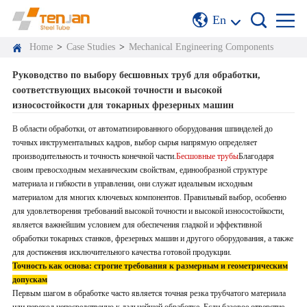
En
Home
>
Case Studies
>
Mechanical Engineering Components
Руководство по выбору бесшовных труб для обработки,
соответствующих высокой точности и высокой
износостойкости для токарных фрезерных машин
В области обработки, от автоматизированного оборудования шпинделей до
точных инструментальных кадров, выбор сырья напрямую определяет
производительность и точность конечной части.
Бесшовные трубы
Благодаря
своим превосходным механическим свойствам, единообразной структуре
материала и гибкости в управлении, они служат идеальным исходным
материалом для многих ключевых компонентов. Правильный выбор, особенно
для удовлетворения требований высокой точности и высокой износостойкости,
является важнейшим условием для обеспечения гладкой и эффективной
обработки токарных станков, фрезерных машин и другого оборудования, а также
для достижения исключительного качества готовой продукции.
Точность как основа: строгие требования к размерным и геометрическим
допускам
Первым шагом в обработке часто является точная резка трубчатого материала