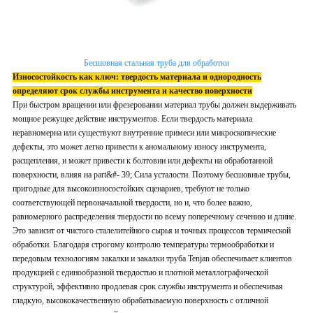
Бесшовная стальная труба для обработки
Износостойкость как ключ: твердость материала и однородность
определяют срок службы инструмента и качество поверхности
При быстром вращении или фрезеровании материал трубы должен выдерживать
мощное режущее действие инструментов. Если твердость материала
неравномерна или существуют внутренние примеси или микроскопические
дефекты, это может легко привести к аномальному износу инструмента,
расщепления, и может привести к болтовни или дефекты на обработанной
поверхности, влияя на part&#- 39; Сила усталости. Поэтому бесшовные трубы,
пригодные для высокоизносостойких сценариев, требуют не только
соответствующей первоначальной твердости, но и, что более важно,
равномерного распределения твердости по всему поперечному сечению и длине.
Это зависит от чистого сталелитейного сырья и точных процессов термической
обработки. Благодаря строгому контролю температуры термообработки и
передовым технологиям закалки и закалки труба Tenjan обеспечивает клиентов
продукцией с единообразной твердостью и плотной металлографической
структурой, эффективно продлевая срок службы инструмента и обеспечивая
гладкую, высококачественную обрабатываемую поверхность с отличной