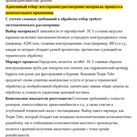
производительностью деталей.
Адаптивный отбор: всестороннее рассмотрение материала, процесса и
окончательного применения
С учетом сложных требований к обработке отбор требует
систематического рассмотрения:
Выбор материала:
В зависимости от партнёрства#- 39; S условия нагрузки
варианты включают высококачественную углеродную конструкционную сталь
(например, 45)#Сталь, сплавная конструкционная сталь (например, 40Cr) и т.д.,
каждая из которых обладает разной прочностью, прочностью и реакцией на
термическую обработку.
Маршрут процесса:
Определить, является ли it&#- 39; S главным образом
конструкционная труба для поворота или элемент, как гидравлический цилиндр
баррель или рукав для фрезерования и бурения. Компания Tenjan Tube
предлагает своим клиентам комплексные услуги от резки и термической
обработки до необработанной обработки, значительно снижая общие затраты на
обработку и сложность управления цепочкой поставок.
Комплексные показатели деятельности:
Сочетание требований к точности
размеров, износостойкости, прямолинейности и т.д., а также участие в
углубленной технической связи с поставщиками. Выбор такого партнера, как
Tenjan Tube, который обладает как мощными пользовательскими возможностями
разработки, так и стабильными возможностями массового производства,
является гарантией получения наилучшего решения с точки зрения
рентабельности.