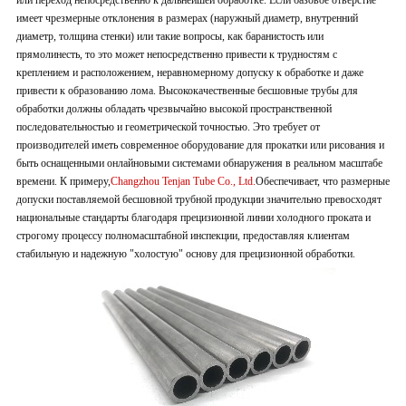
или переход непосредственно к дальнейшей обработке. Если базовое отверстие
имеет чрезмерные отклонения в размерах (наружный диаметр, внутренний
диаметр, толщина стенки) или такие вопросы, как баранистость или
прямолинесть, то это может непосредственно привести к трудностям с
креплением и расположением, неравномерному допуску к обработке и даже
привести к образованию лома. Высококачественные бесшовные трубы для
обработки должны обладать чрезвычайно высокой пространственной
последовательностью и геометрической точностью. Это требует от
производителей иметь современное оборудование для прокатки или рисования и
быть оснащенными онлайновыми системами обнаружения в реальном масштабе
времени. К примеру,
Changzhou Tenjan Tube Co., Ltd.
Обеспечивает, что размерные
допуски поставляемой бесшовной трубной продукции значительно превосходят
национальные стандарты благодаря прецизионной линии холодного проката и
строгому процессу полномасштабной инспекции, предоставляя клиентам
стабильную и надежную "холостую" основу для прецизионной обработки.