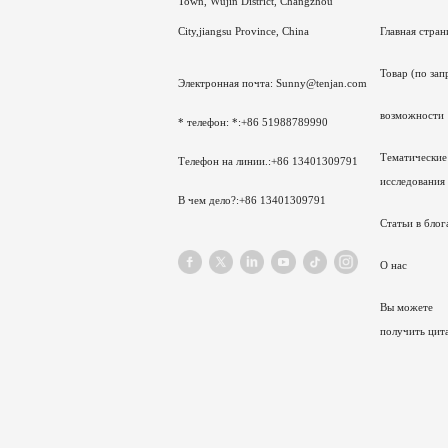
Town, Wujin District, Changzhou
Главная стран
City,jiangsu Province, China
Товар (по зап
Электронная почта: Sunny@tenjan.com
возможности
* телефон: *:+86 51988789990
Тематические
Телефон на линии.:+86 13401309791
исследования
В чем дело?:+86 13401309791
Статьи в блог
О нас
Вы можете
получить цит