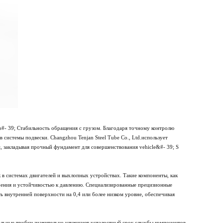
о#- 39; Стабильность обращения с грузом. Благодаря точному контролю
системы подвески. Changzhou Tenjan Steel Tube Co., Ltd.использует
, закладывая прочный фундамент для совершенствования vehicle&#- 39; S
в системах двигателей и выхлопных устройствах. Такие компоненты, как
ерения и устойчивостью к давлению. Специализированные прецизионные
ть внутренней поверхности на 0,4 или более низком уровне, обеспечивая
тальные трубки значительно улучшают усталостный срок службы компонентов