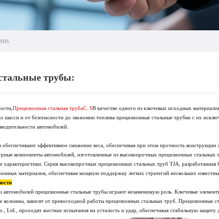
nts
стальные трубы:
ости,
Прецизионная стальная труба
С. S
В качестве одного из ключевых исходных материалов
до шасси и от безопасности до экономии топлива прецизионные стальные трубки с их искл
водительности автомобилей.
 обеспечивают эффективное снижение веса, обеспечивая при этом прочность конструкции з
урные компоненты автомобилей, изготовленные из высокопрочных прецизионных стальных 
 характеристики. Серия высокопрочных прецизионных стальных труб TJA, разработанная Cha
ционных материалов, обеспечивая мощную поддержку легких стратегий нескольких известн
ности
ти автомобилей прецизионные стальные трубы играют незаменимую роль. Ключевые элементы
ые колонны, зависят от превосходной работы прецизионных стальных труб. Прецизионные с
o., Ltd., проходят жесткие испытания на усталость и удар, обеспечивая стабильную защиту