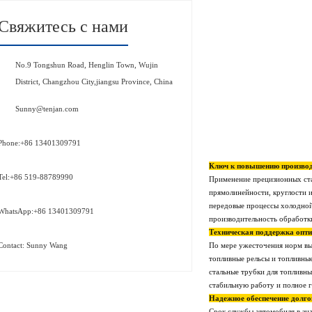
Свяжитесь с нами
No.9 Tongshun Road, Henglin Town, Wujin
District, Changzhou City,jiangsu Province, China
Sunny@tenjan.com
Phone:+86 13401309791
Ключ к повышению производ
Tel:+86 519-88789990
Применение прецизионных стал
прямолинейности, круглости и
передовые процессы холодной 
WhatsApp:+86 13401309791
производительность обработк
Техническая поддержка опт
По мере ужесточения норм вы
Contact: Sunny Wang
топливные рельсы и топливны
стальные трубки для топливны
стабильную работу и полное г
Надежное обеспечение долго
Срок службы автомобиля в зн