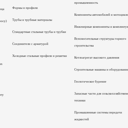
промышленность
Формы и профили
ица
Компоненты автомобилей и мотоцикл
Трубы и трубные материалы
росу)
Инженерные компоненты и комплект
Стандартные стальные трубы и трубки
Вспомогательные структуры горного
Соединители с арматурой
строительства
Холодные стальные профили и решетки
Котлоагрегат высокого давления
ах
Строительные машины и оборудовани
Геологическое бурение
Запасные части для сельскохозяйствен
ату
техники
Промышленные системы передачи
жидкостей