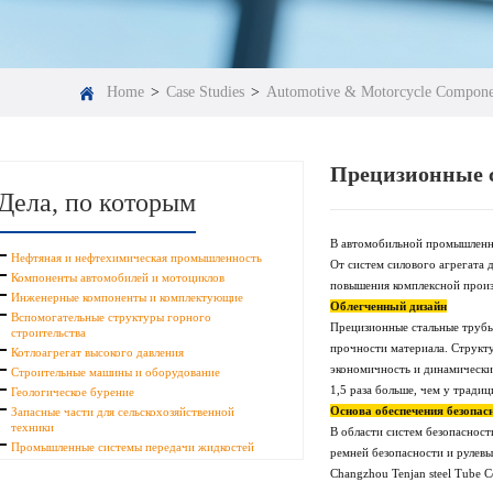
Home
>
Case Studies
>
Automotive & Motorcycle Compone
Прецизионные 
Дела, по которым
В автомобильной промышленн
Нефтяная и нефтехимическая промышленность
От систем силового агрегата 
Компоненты автомобилей и мотоциклов
повышения комплексной произ
Инженерные компоненты и комплектующие
Облегченный дизайн
Вспомогательные структуры горного
Прецизионные стальные трубы
строительства
прочности материала. Структ
Котлоагрегат высокого давления
экономичность и динамические
Строительные машины и оборудование
1,5 раза больше, чем у тради
Геологическое бурение
Основа обеспечения безопас
Запасные части для сельскохозяйственной
техники
В области систем безопаснос
Промышленные системы передачи жидкостей
ремней безопасности и рулев
Changzhou Tenjan steel Tube C