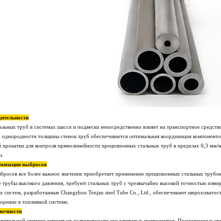
ительности
ьных труб в системах шасси и подвески непосредственно влияет на транспортное средств
 однородности толщины стенок труб обеспечивается оптимальная координация компонентов 
прокатки для контроля прямолинейности прецизионных стальных труб в пределах 0,3 мм/м
и.
имизации выбросов
бросов все более важное значение приобретает применение прецизионных стальных трубок 
е трубы высокого давления, требуют стальных труб с чрезвычайно высокой точностью изм
х систем, разработанные Changzhou Tenjan steel Tube Co., Ltd., обеспечивают шероховатос
орение в топливной системе.
вечности
ачительной степени зависит от долговечности его ключевых компонентов. Прецизионные с