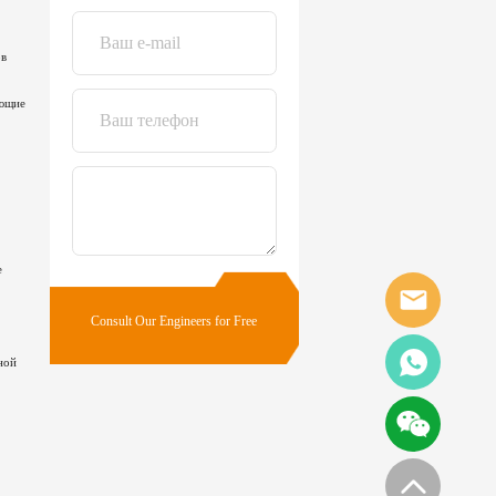
ов
ующие
е
ной