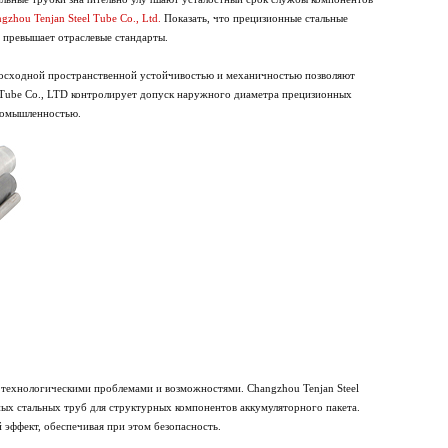
gzhou Tenjan Steel Tube Co., Ltd.
Показать, что прецизионные стальные
о превышает отраслевые стандарты.
евосходной пространственной устойчивостью и механичностью позволяют
l Tube Co., LTD контролирует допуск наружного диаметра прецизионных
промышленностью.
 технологическими проблемами и возможностями. Changzhou Tenjan Steel
ных стальных труб для структурных компонентов аккумуляторного пакета.
 эффект, обеспечивая при этом безопасность.