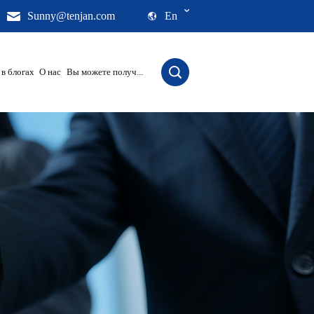
Sunny@tenjan.com
En
 в блогах
О нас
Вы можете получ...