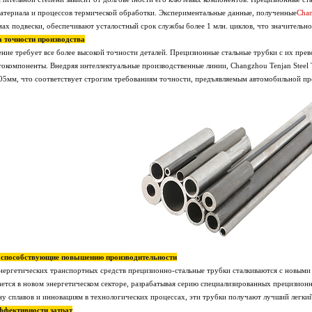
материала и процессов термической обработки. Экспериментальные данные, полученные
Chan
мах подвески, обеспечивают усталостный срок службы более 1 млн. циклов, что значительн
 точности производства
ние требует все более высокой точности деталей. Прецизионные стальные трубки с их пр
токомпоненты. Внедряя интеллектуальные производственные линии, Changzhou Tenjan Stee
0,05мм, что соответствует строгим требованиям точности, предъявляемым автомобильной 
, способствующие повышению производительности
нергетических транспортных средств прецизионно-стальные трубки сталкиваются с новыми
ается в новом энергетическом секторе, разрабатывая серию специализированных прецизион
у сплавов и инновациям в технологических процессах, эти трубки получают лучший легкий
ффективности затрат