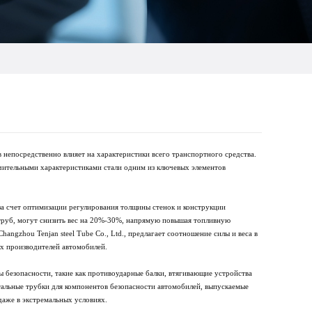
 непосредственно влияет на характеристики всего транспортного средства.
ючительными характеристиками стали одним из ключевых элементов
а счет оптимизации регулирования толщины стенок и конструкции
труб, могут снизить вес на 20%-30%, напрямую повышая топливную
ngzhou Tenjan steel Tube Co., Ltd., предлагает соотношение силы и веса в
ых производителей автомобилей.
 безопасности, такие как противоударные балки, втягивающие устройства
тальные трубки для компонентов безопасности автомобилей, выпускаемые
 даже в экстремальных условиях.