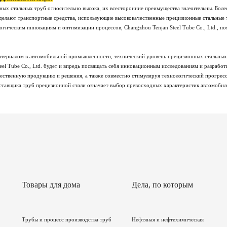
ных стальных труб относительно высока, их всесторонние преимущества значительны. Более
делают транспортные средства, использующие высококачественные прецизионные стальные 
гическим инновациям и оптимизации процессов, Changzhou Tenjan Steel Tube Co., Ltd., п
териалом в автомобильной промышленности, технический уровень прецизионных стальных 
teel Tube Co., Ltd. будет и впредь посвящать себя инновационным исследованиям и разрабо
чественную продукцию и решения, а также совместно стимулируя технологический прогре
тавщика труб прецизионной стали означает выбор превосходных характеристик автомобил
Товары для дома
Дела, по которым
Трубы и процесс производства труб
Нефтяная и нефтехимическая