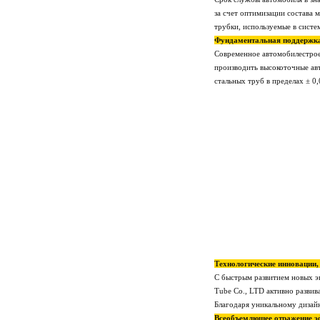
за счет оптимизации состава 
трубки, используемые в систе
Фундаментальная поддержка
Современное автомобилестрое
производить высокоточные ав
стальных труб в пределах ± 
Технологические инновации
С быстрым развитием новых э
Tube Co., LTD активно развив
Благодаря уникальному дизайн
Всеобъемлющее отражение э