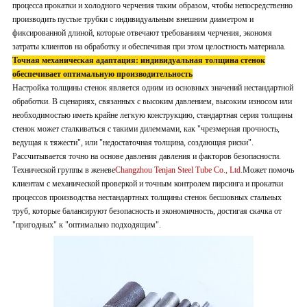
процесса прокатки и холодного черчения таким образом, чтобы непосредственно
производить пустые трубки с индивидуальным внешним диаметром и
фиксированной длиной, которые отвечают требованиям черчения, экономя
затраты клиентов на обработку и обеспечивая при этом целостность материала.
Точная механическая адаптация: индивидуальная толщина стенок
обеспечивает оптимальную производительность
Настройка толщины стенок является одним из основных значений нестандартной
обработки. В сценариях, связанных с высоким давлением, высоким износом или
необходимостью иметь крайне легкую конструкцию, стандартная серия толщины
стенок может сталкиваться с такими дилеммами, как "чрезмерная прочность,
ведущая к тяжести", или "недостаточная толщина, создающая риски".
Рассчитывается точно на основе давления давления и факторов безопасности.
Технической группы в женеве
Changzhou Tenjan Steel Tube Co., Ltd.
Может помочь
клиентам с механической проверкой и точным контролем пирсинга и прокатки
процессов производства нестандартных толщины стенок бесшовных стальных
труб, которые балансируют безопасность и экономичность, достигая скачка от
"пригодных" к "оптимально подходящим".